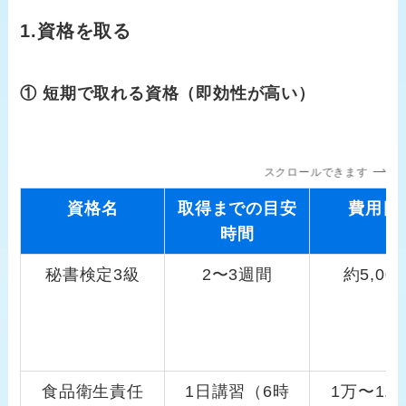
1.資格を取る
① 短期で取れる資格（即効性が高い）
スクロールできます
資格名
取得までの目安
費用目
時間
秘書検定3級
2〜3週間
約5,00
食品衛生責任
1日講習（6時
1万〜1.