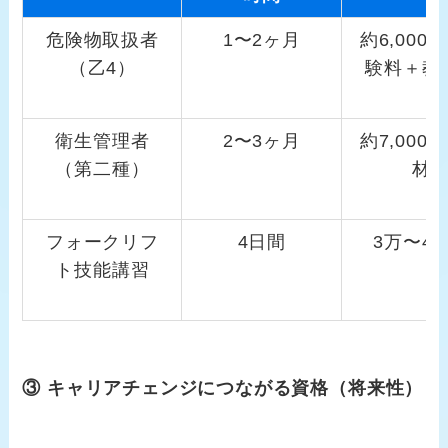
危険物取扱者
1〜2ヶ月
約6,000
（乙4）
験料＋教
衛生管理者
2〜3ヶ月
約7,000
（第二種）
材
フォークリフ
4日間
3万〜4
ト技能講習
③ キャリアチェンジにつながる資格（将来性）