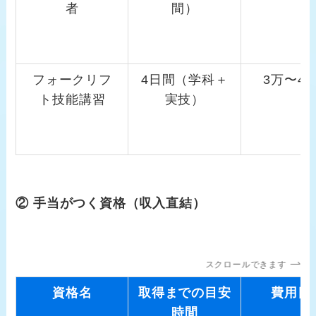
者
間）
フォークリフ
4日間（学科＋
3万〜4
ト技能講習
実技）
② 手当がつく資格（収入直結）
スクロールできます
資格名
取得までの目安
費用目
時間