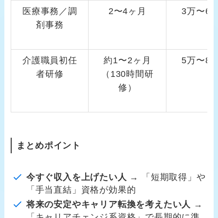
医療事務／調
2〜4ヶ月
3万〜6
剤事務
介護職員初任
約1〜2ヶ月
5万〜8
者研修
（130時間研
修）
まとめポイント
今すぐ収入を上げたい人
→ 「短期取得」や
「手当直結」資格が効果的
将来の安定やキャリア転換を考えたい人
→
「キャリアチェンジ系資格」で長期的に準