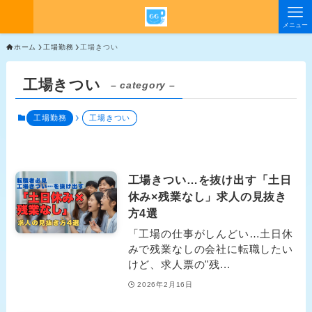
メニュー
ホーム
工場勤務
工場きつい
工場きつい
– category –
工場勤務
工場きつい
工場きつい…を抜け出す「土日
休み×残業なし」求人の見抜き
方4選
「工場の仕事がしんどい…土日休
みで残業なしの会社に転職したい
けど、求人票の"残...
2026年2月16日