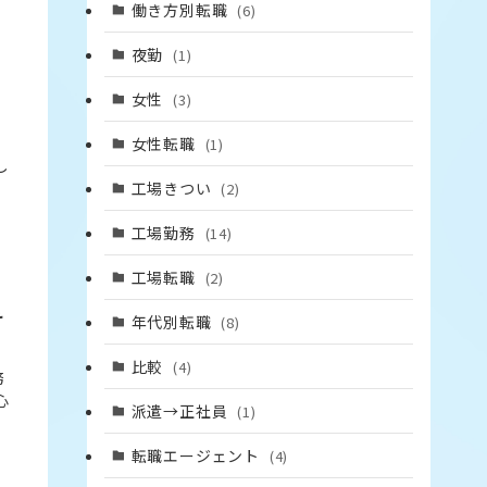
働き方別転職
(6)
夜勤
(1)
女性
(3)
女性転職
(1)
し
工場きつい
(2)
工場勤務
(14)
工場転職
(2)
け
年代別転職
(8)
比較
(4)
務
心
派遣→正社員
(1)
転職エージェント
(4)