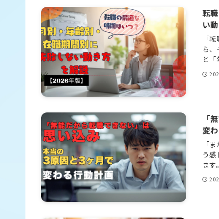
転職
い動
「転
ら、
と「
20
「無
変わ
「ま
う感
ます
20