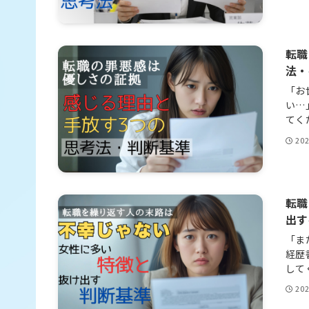
転職
法・
「お
い…
てく
20
転職
出す
「ま
経歴
して
20