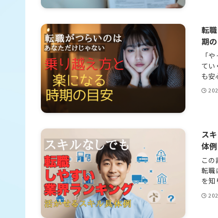
転職
期の
「や
てい
も安
20
スキ
体例
この
転職
を知
20