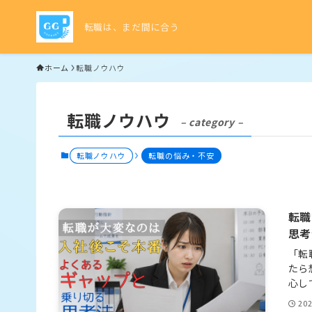
転職は、まだ間に合う
ホーム
転職ノウハウ
転職ノウハウ
– category –
転職ノウハウ
転職の悩み・不安
転職
思考
「転
たら
心し
20