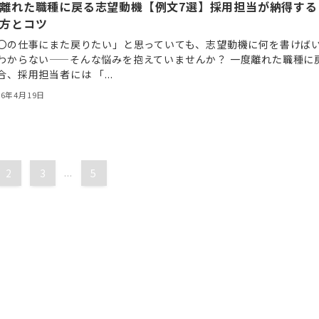
離れた職種に戻る志望動機【例文7選】採用担当が納得する
方とコツ
〇の仕事にまた戻りたい」と思っていても、志望動機に何を書けば
わからない——そんな悩みを抱えていませんか？ 一度離れた職種に
合、採用担当者には 「...
26年4月19日
2
3
...
5