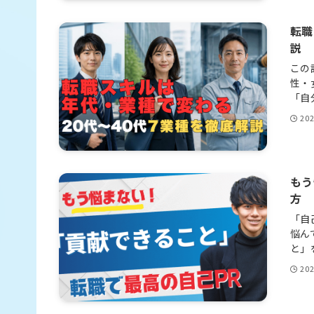
転職
説
この
性・
「自
20
もう
方
「自
悩ん
と」
20