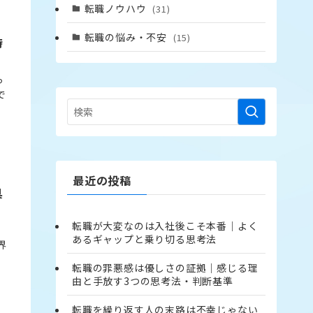
転職ノウハウ
(31)
転職の悩み・不安
(15)
時
っ
で
最近の投稿
具
転職が大変なのは入社後こそ本番｜よく
あるギャップと乗り切る思考法
界
転職の罪悪感は優しさの証拠｜感じる理
由と手放す3つの思考法・判断基準
転職を繰り返す人の末路は不幸じゃない