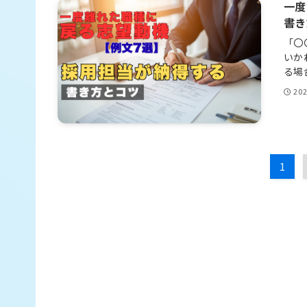
一度
書き
「〇
いか
る場
20
1