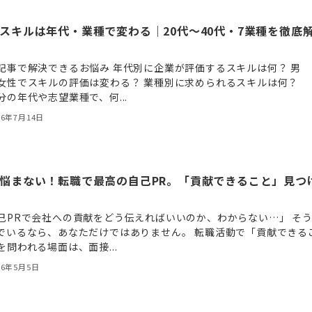
スキルは年代・業種で変わる｜20代〜40代・7業種を徹底
記事で解決できるお悩み 年代別に企業が評価するスキルは何？ 男
女性でスキルの評価は変わる？ 業種別に求められるスキルは何？
分の年代や志望業種で、何...
26年7月14日
悩まない！転職で最高の自己PR。「貢献できること」見つ
己PRで会社への貢献をどう伝えればいいのか、わからない…」 そ
でいるなら、あなただけではありません。 転職活動で「貢献できる
を問われる場面は、面接...
26年5月5日