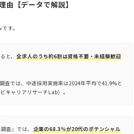
る理由【データで解説】
みです。
よると、
全求人のうち約6割は資格不要・未経験歓迎
査では、中途採用実施率は2024年平均で41.9%と
ビキャリアリサーチLab）。
業調査」では、
企業の68.3%が20代のポテンシャル