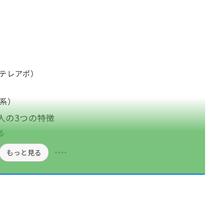
・テレアポ）
ト系）
人の3つの特徴
る
もっと見る