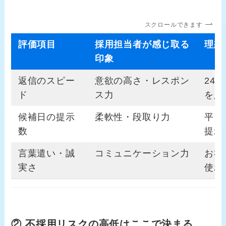
スクロールできます
評価項目
採用担当者が感じ取る
理想
印象
返信のスピー
意欲の高さ・レスポン
24
ド
ス力
を入
候補日の提示
柔軟性・段取り力
平日
数
提示
言葉遣い・誠
コミュニケーション力
お礼
実さ
使わ
② 不採用リスクの高低はここで決まる