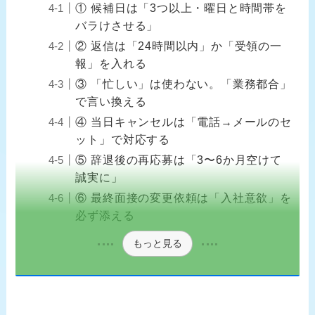
① 候補日は「3つ以上・曜日と時間帯を
バラけさせる」
② 返信は「24時間以内」か「受領の一
報」を入れる
③ 「忙しい」は使わない。「業務都合」
で言い換える
④ 当日キャンセルは「電話→メールのセ
ット」で対応する
⑤ 辞退後の再応募は「3〜6か月空けて
誠実に」
⑥ 最終面接の変更依頼は「入社意欲」を
必ず添える
もっと見る